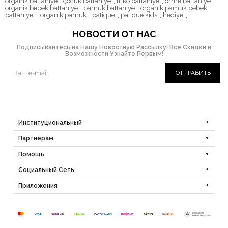
organik battaniye
,
çocuk battaniye
,
triko battaniye
,
örme battaniye
,
organik bebek battaniye
,
pamuk battaniye
,
organik pamuk bebek
battaniye
,
organik pamuk
,
patique
,
patique kids
,
hediye
,
НОВОСТИ ОТ НАС
Подписывайтесь на Нашу Новостную Рассылку! Все Скидки и
Возможности Узнайте Первым!
ОТПРАВИТЬ
Институциональный
Партнёрам
Помощь
Социальный Сеть
Приложения