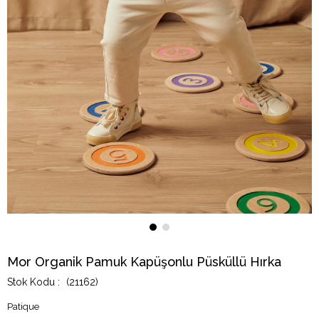
Mor Organik Pamuk Kapüşonlu Püsküllü Hırka
(21162)
Patique