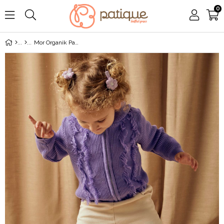
0
Mor Organik Pamuk Kapüşonlu Püsküllü Hırka