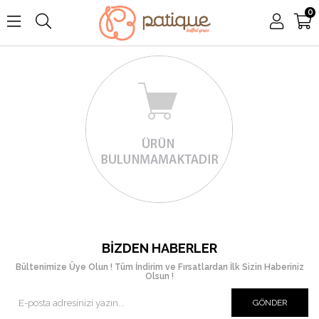
0
BIZDEN HABERLER
Bültenimize Üye Olun ! Tüm İndirim ve Fırsatlardan İlk Sizin Haberiniz
Olsun !
GÖNDER