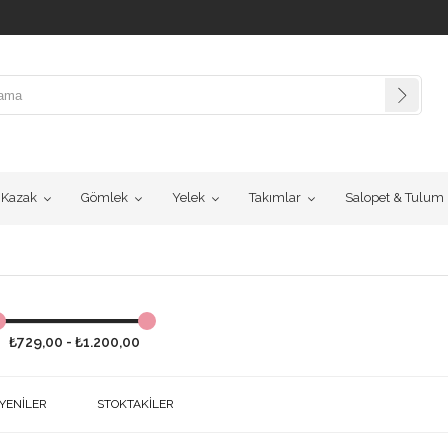
Kazak
Gömlek
Yelek
Takımlar
Salopet & Tulum
₺729,00 - ₺1.200,00
 YENILER
STOKTAKILER