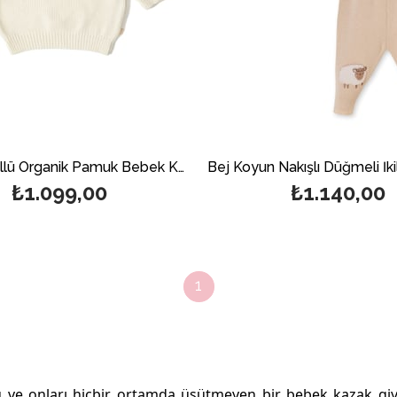
Ekru Püsküllü Organik Pamuk Bebek Kazak
₺1.099,00
₺1.140,00
1
rlu ve onları hiçbir ortamda üşütmeyen bir
bebek kazak
giy