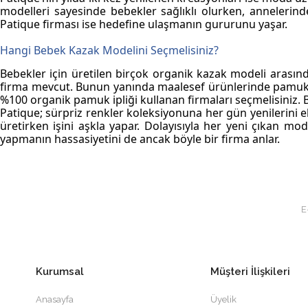
modelleri
sayesinde bebekler sağlıklı olurken, annelerin
Patique firması ise hedefine ulaşmanın gururunu yaşar.
Hangi Bebek Kazak Modelini Seçmelisiniz?
Bebekler için üretilen birçok organik kazak modeli arasınd
firma mevcut. Bunun yanında maalesef ürünlerinde pamuk ku
%100 organik pamuk ipliği kullanan firmaları seçmelisiniz. 
Patique; sürpriz renkler koleksiyonuna her gün yenilerini ek
üretirken işini aşkla yapar. Dolayısıyla her yeni çıkan mode
yapmanın hassasiyetini de ancak böyle bir firma anlar.
Kurumsal
Müşteri İlişkileri
Anasayfa
Üyelik