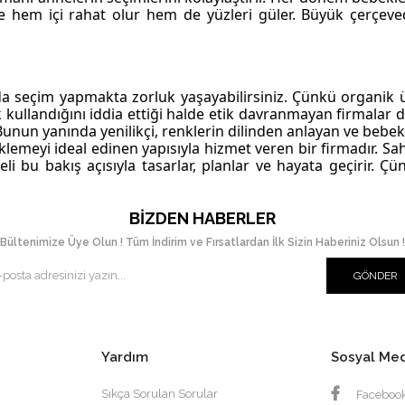
de hem içi rahat olur hem de yüzleri güler. Büyük çerçev
a seçim yapmakta zorluk yaşayabilirsiniz. Çünkü organik ür
llandığını iddia ettiği halde etik davranmayan firmalar da
Bunun yanında yenilikçi, renklerin dilinden anlayan ve bebek
lemeyi ideal edinen yapısıyla hizmet veren bir firmadır. Sah
li bu bakış açısıyla tasarlar, planlar ve hayata geçirir. Çü
BIZDEN HABERLER
Bültenimize Üye Olun ! Tüm İndirim ve Fırsatlardan İlk Sizin Haberiniz Olsun !
GÖNDER
Yardım
Sosyal Me
Sıkça Sorulan Sorular
Faceboo