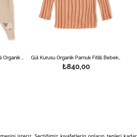
Bej Koyun Nakışlı Düğmeli İkili Organik Pamuk Triko Unisex Bebek Takım
Gül Kurusu Organik Pamuk Fitilli Bebek Kazak
₺840,00
mesini isteriz. Seçtiğimiz kıyafetlerin onların tenleri kada