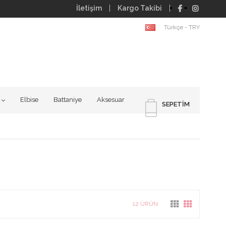
İletişim
Kargo Takibi
Türkçe - TRY
Elbise
Battaniye
Aksesuar
SEPETIM
12 ÜRÜN