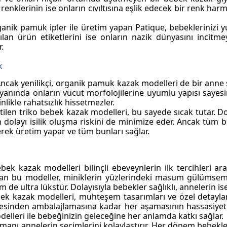
nklerinin ise onların cıvıltısına eşlik edecek bir renk harmo
anik pamuk ipler ile üretim yapan Patique, bebeklerinizi y
ılan
ürün etiketlerini ise onların nazik dünyasını incitmeye
r.
k
ncak yenilikçi,
organik pamuk kazak
modelleri de bir anne 
yanında onların vücut morfolojilerine uyumlu yapısı sayesin
nlikle rahatsızlık hissetmezler.
ilen triko bebek kazak modelleri, bu sayede sıcak tutar. Do
 dolayı isilik oluşma riskini de minimize eder. Ancak tüm bu
rek üretim yapar ve tüm bunları sağlar.
ebek kazak modelleri
bilinçli ebeveynlerin ilk tercihleri 
anan bu modeller, miniklerin yüzlerindeki masum gülümseme
 ultra lükstür. Dolayısıyla bebekler sağlıklı, annelerin ise i
bek kazak
modelleri, muhteşem tasarımları ve özel detayları
tlemesinden ambalajlamasına kadar her aşamasının hassasiy
elleri ile bebeğinizin geleceğine her anlamda katkı sağlar.
zmanı annelerin seçimlerini kolaylaştırır. Her dönem bebekl