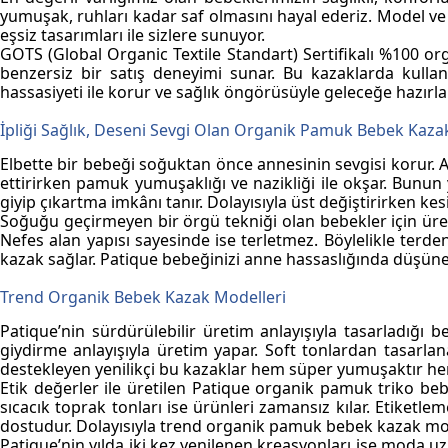
yumuşak, ruhları kadar saf olmasını hayal ederiz. Model ve re
eşsiz tasarımları ile sizlere sunuyor.
GOTS (Global Organic Textile Standart) Sertifikalı
%100 org
benzersiz bir satış deneyimi sunar. Bu kazaklarda
kullan
hassasiyeti ile korur ve sağlık öngörüsüyle geleceğe hazırla
İpliği Sağlık, Deseni Sevgi Olan Organik Pamuk Bebek Kaza
Elbette bir bebeği soğuktan önce annesinin sevgisi korur. A
ettirirken pamuk yumuşaklığı ve nazikliği ile okşar. Bunun 
giyip çıkartma imkânı tanır. Dolayısıyla üst değiştirirken kesi
Soğuğu geçirmeyen bir örgü tekniği olan bebekler için üret
Nefes alan yapısı sayesinde ise terletmez. Böylelikle terden
kazak sağlar. Patique bebeğinizi anne hassaslığında düşüne
Trend Organik Bebek Kazak Modelleri
Patique’nin
sürdürülebilir üretim
anlayışıyla tasarladığı
b
giydirme anlayışıyla üretim yapar. Soft tonlardan tasarl
destekleyen yenilikçi bu kazaklar hem süper yumuşaktır hem de
Etik değerler ile üretilen Patique
organik pamuk triko be
sıcacık toprak tonları ise ürünleri zamansız kılar. Etike
dostudur. Dolayısıyla trend
organik pamuk bebek kazak
mod
Patique’nin yılda iki kez yenilenen kreasyonları ise moda u