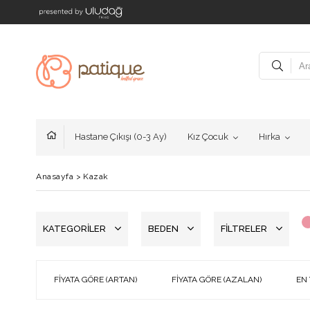
Hastane Çıkışı (0-3 Ay)
Kız Çocuk
Hırka
Anasayfa
>
Kazak
KATEGORILER
BEDEN
FILTRELER
FIYATA GÖRE (ARTAN)
FIYATA GÖRE (AZALAN)
EN