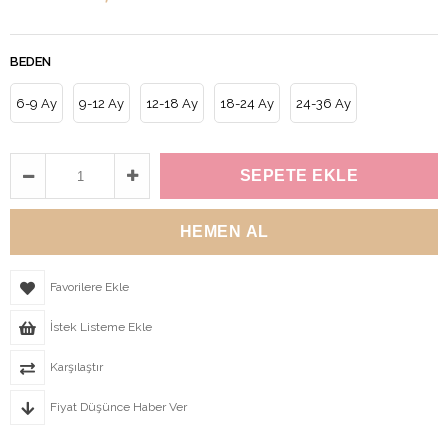
BEDEN
6-9 Ay
9-12 Ay
12-18 Ay
18-24 Ay
24-36 Ay
Favorilere Ekle
İstek Listeme Ekle
Karşılaştır
Fiyat Düşünce Haber Ver