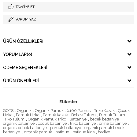
TAVSIYE ET
YORUM YAZ
ÜRÜN ÖZELLIKLERI
YORUMLAR
(0)
ÖDEME SEÇENEKLERI
ÜRÜN ÖNERILERI
Etiketler
GOTS
,
Organik
,
Organik Pamuk
,
%100 Pamuk
,
Triko Kazak
,
Çocuk
Hırka
,
Pamuk Hırka
,
Pamuk Kazak
,
Bebek Tulum
,
Pamuk Tulum
,
Triko Tulum
,
Organik Pamuk Triko
,
Battaniye
,
bebek battaniye
,
organik battaniye
,
çocuk battaniye
,
triko battaniye
,
örme battaniye
,
organik bebek battaniye
,
pamuk battaniye
,
organik pamuk bebek
battaniye
,
organik pamuk
,
patique
,
patique kids
,
hediye
,