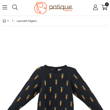
0
Lacivert Organik Pamuk Havuç Desenli Kazak