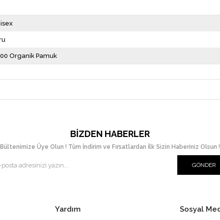
isex
ru
00 Organik Pamuk
BIZDEN HABERLER
Bültenimize Üye Olun ! Tüm İndirim ve Fırsatlardan İlk Sizin Haberiniz Olsun !
GÖNDER
Yardım
Sosyal Me