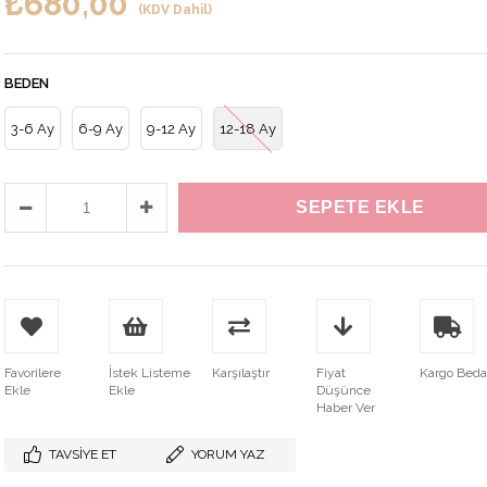
₺680,00
(KDV Dahil)
BEDEN
3-6 Ay
6-9 Ay
9-12 Ay
12-18 Ay
Favorilere
İstek Listeme
Karşılaştır
Fiyat
Kargo Bed
Ekle
Ekle
Düşünce
Haber Ver
TAVSIYE ET
YORUM YAZ