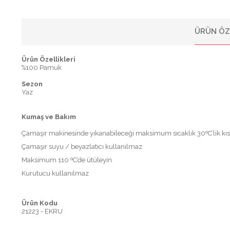
ÜRÜN ÖZ
Ürün Özellikleri
%100 Pamuk
Sezon
Yaz
Kumaş ve Bakım
Çamaşır makinesinde yıkanabileceği maksimum sıcaklık 30ºC’lik kı
Çamaşır suyu / beyazlatıcı kullanılmaz
Maksimum 110 ºC’de ütüleyin
Kurutucu kullanılmaz
Ürün Kodu
21223 - EKRU