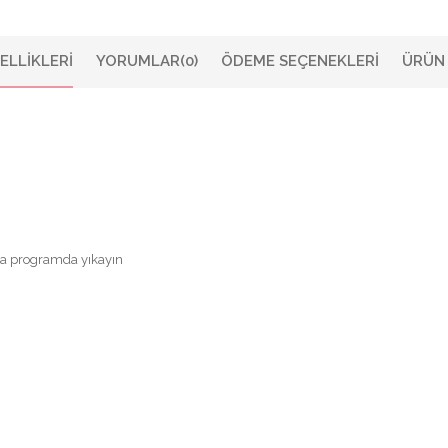
ELLIKLERI
YORUMLAR
(0)
ÖDEME SEÇENEKLERI
ÜRÜN 
sa programda yıkayın