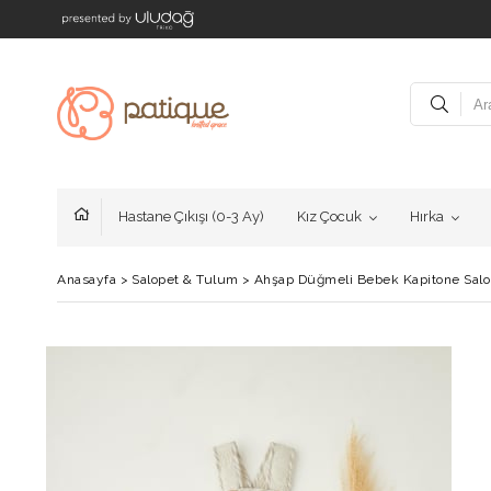
Hastane Çıkışı (0-3 Ay)
Kız Çocuk
Hırka
Anasayfa
>
Salopet & Tulum
>
Ahşap Düğmeli Bebek Kapitone Salo