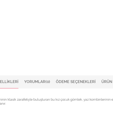
ELLIKLERI
YORUMLAR
(0)
ÖDEME SEÇENEKLERI
ÜRÜN 
iminin klasik zarafetiyle buluşturan bu kız çocuk gömlek, yaz kombinlerinin 
anır.