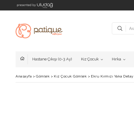
Hastane Çıkışı (0-3 Ay)
Kız Çocuk
Hırka
Anasayfa
>
Gömlek
>
Kız Çocuk Gömlek
>
Ekru Kırmızı Yaka Deta