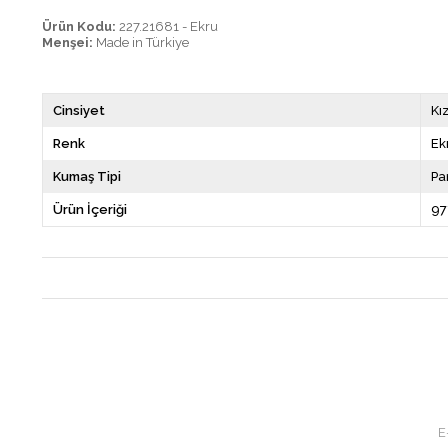
Ürün Kodu:
227.21681 - Ekru
Menşei:
Made in Türkiye
Cinsiyet
Kı
Renk
Ek
Kumaş Tipi
P
Ürün İçeriği
97