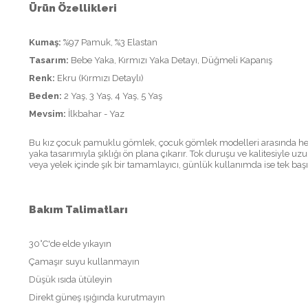
Ürün Özellikleri
Kumaş:
%97 Pamuk, %3 Elastan
Tasarım:
Bebe Yaka, Kırmızı Yaka Detayı, Düğmeli Kapanış
Renk:
Ekru (Kırmızı Detaylı)
Beden:
2 Yaş, 3 Yaş, 4 Yaş, 5 Yaş
Mevsim:
İlkbahar - Yaz
Bu kız çocuk pamuklu gömlek, çocuk gömlek modelleri arasında hem 
yaka tasarımıyla şıklığı ön plana çıkarır. Tok duruşu ve kalitesiyle 
veya yelek içinde şık bir tamamlayıcı, günlük kullanımda ise tek baş
Bakım Talimatları
30°C'de elde yıkayın
Çamaşır suyu kullanmayın
Düşük ısıda ütüleyin
Direkt güneş ışığında kurutmayın