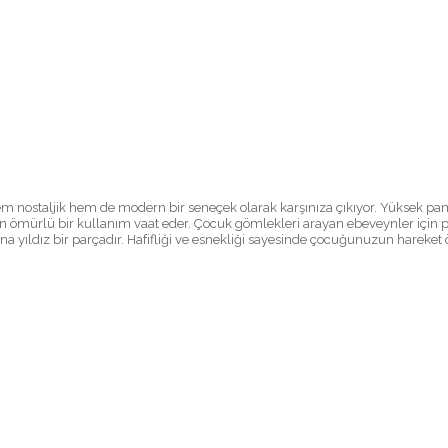
nostaljik hem de modern bir seneçek olarak karşınıza çıkıyor. Yüksek pamu
uzun ömürlü bir kullanım vaat eder. Çocuk gömlekleri arayan ebeveynler için p
ına yıldız bir parçadır. Hafifliği ve esnekliği sayesinde çocuğunuzun hareke