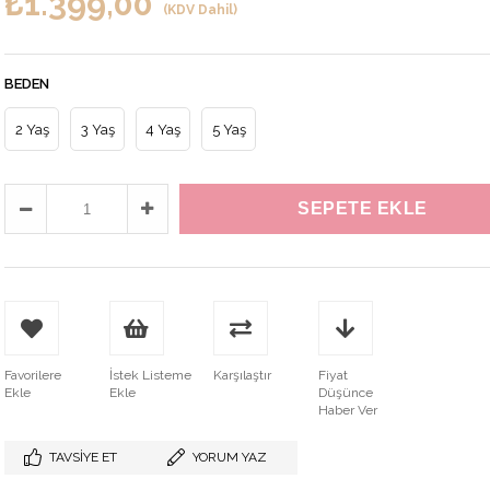
₺1.399,00
(KDV Dahil)
BEDEN
2 Yaş
3 Yaş
4 Yaş
5 Yaş
Favorilere
İstek Listeme
Karşılaştır
Fiyat
Ekle
Ekle
Düşünce
Haber Ver
TAVSIYE ET
YORUM YAZ