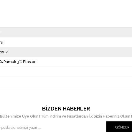
z
ru
amuk
% Pamuk 3% Elastan
BIZDEN HABERLER
Bültenimize Üye Olun ! Tüm İndirim ve Fırsatlardan İlk Sizin Haberiniz Olsun !
GÖNDER