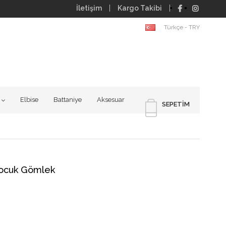
İletişim
Kargo Takibi
Türkçe - TRY
Elbise
Battaniye
Aksesuar
SEPETIM
 Çocuk Gömlek