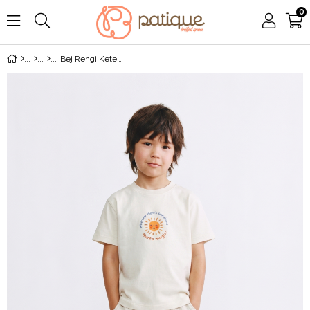
0
Bej Rengi Keten Pantolon Baskılı Penye Tişört Yazlık Erkek Çocuk İkili Takım