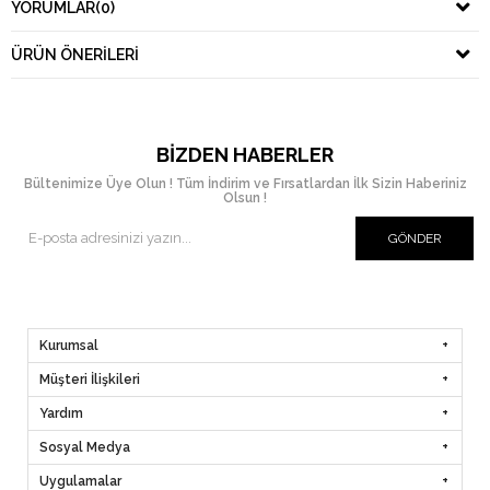
YORUMLAR
(0)
ÜRÜN ÖNERILERI
BIZDEN HABERLER
Bültenimize Üye Olun ! Tüm İndirim ve Fırsatlardan İlk Sizin Haberiniz
Olsun !
GÖNDER
Kurumsal
Müşteri İlişkileri
Yardım
Sosyal Medya
Uygulamalar