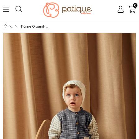
0
Füme Organik Pamuk Cepli Çizgili Hırka