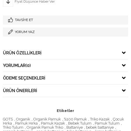
Fiyat Düşünce Haber Ver
TAVSIYE ET
YORUM YAZ
ÜRÜN ÖZELLIKLERI
YORUMLAR
(0)
ÖDEME SEÇENEKLERI
ÜRÜN ÖNERILERI
Etiketler
GOTS
,
Organik
,
Organik Pamuk
,
%100 Pamuk
,
Triko Kazak
,
Çocuk
Hırka
,
Pamuk Hırka
,
Pamuk Kazak
,
Bebek Tulum
,
Pamuk Tulum
,
Triko Tulum
,
Organik Pamuk Triko
,
Battaniye
,
bebek battaniye
,