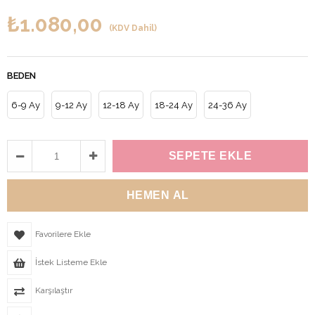
₺1.080,00
(KDV Dahil)
BEDEN
6-9 Ay
9-12 Ay
12-18 Ay
18-24 Ay
24-36 Ay
Favorilere Ekle
İstek Listeme Ekle
Karşılaştır