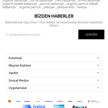
organik battaniye
,
çocuk battaniye
,
triko battaniye
,
örme battaniye
,
organik bebek battaniye
,
pamuk battaniye
,
organik pamuk bebek
battaniye
,
organik pamuk
,
patique
,
patique kids
,
hediye
,
BIZDEN HABERLER
Bültenimize Üye Olun ! Tüm İndirim ve Fırsatlardan İlk Sizin Haberiniz
Olsun !
GÖNDER
Kurumsal
Müşteri İlişkileri
Yardım
Sosyal Medya
Uygulamalar