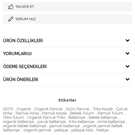
TAVSIYE ET
YORUM YAZ
ÜRÜN ÖZELLIKLERI
YORUMLAR
(0)
ÖDEME SEÇENEKLERI
ÜRÜN ÖNERILERI
Etiketler
GOTS
,
Organik
,
Organik Pamuk
,
%100 Pamuk
,
Triko Kazak
,
Çocuk
Hırka
,
Pamuk Hırka
,
Pamuk Kazak
,
Bebek Tulum
,
Pamuk Tulum
,
Triko Tulum
,
Organik Pamuk Triko
,
Battaniye
,
bebek battaniye
,
organik battaniye
,
çocuk battaniye
,
triko battaniye
,
örme battaniye
,
organik bebek battaniye
,
pamuk battaniye
,
organik pamuk bebek
battaniye
,
organik pamuk
,
patique
,
patique kids
,
hediye
,