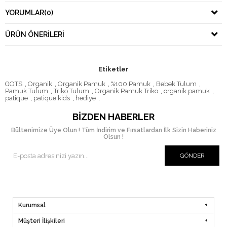
YORUMLAR
(0)
ÜRÜN ÖNERILERI
Etiketler
GOTS
,
Organik
,
Organik Pamuk
,
%100 Pamuk
,
Bebek Tulum
,
Pamuk Tulum
,
Triko Tulum
,
Organik Pamuk Triko
,
organik pamuk
,
patique
,
patique kids
,
hediye
,
BIZDEN HABERLER
Bültenimize Üye Olun ! Tüm İndirim ve Fırsatlardan İlk Sizin Haberiniz
Olsun !
GÖNDER
Kurumsal
Müşteri İlişkileri