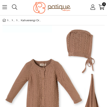
0
Kahverengi Organik Pamuk Yenidoğan Erkek Bebek 4'lü Set