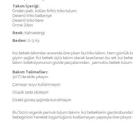
Takım İçeriği:
Önden patlı, kolları fırfırlı triko tulum
Desenli triko battaniye
Desenli triko bere
Örme Zıbın
Renk:
Kahverengi
Beden:
0-3 Ay
Kız bebek takımları arasında öne çıkan bu triko takım, hem günlük k
giyim sağlar. Kız bebek üçlü takım olarak tasarlanan bu set, kız beb
takım koleksiyonunun gözde parçalarından. pamuklu bebek tulum beb
Bakım Talimatları:
30°C'de elde yıkayın
Çamaşır suyu kullanmayın
Düşük ısıda ütüleyin
Direkt güneş ışığında kurutmayın
Bu %100 organik pamuk tulum takımı, kız bebeklerin gardırobunda h
bebeğinizin hareket özgürlüğünü kısıtlamayan yapısıyla öne çıkıyor.