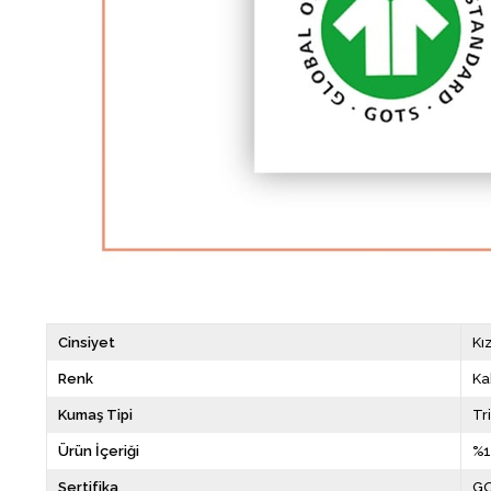
Cinsiyet
Kı
Renk
Ka
Kumaş Tipi
Tr
Ürün İçeriği
%1
Sertifika
GO