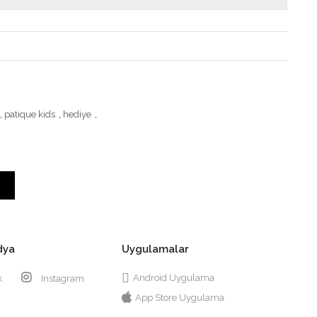
,
patique kids
,
hediye
,
dya
Uygulamalar
Android Uygulama
k
Instagram
App Store Uygulama