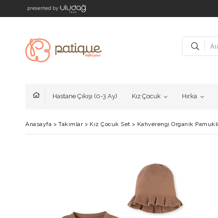
Hastane Çıkışı (0-3 Ay)
Kız Çocuk
Hırka
Anasayfa
>
Takımlar
>
Kız Çocuk Set
>
Kahverengi Organik Pamuklu