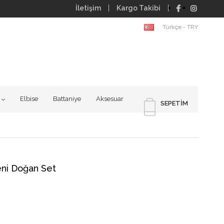
İletişim
Kargo Takibi
Türkçe - TRY
Elbise
Battaniye
Aksesuar
SEPETIM
eni Doğan Set