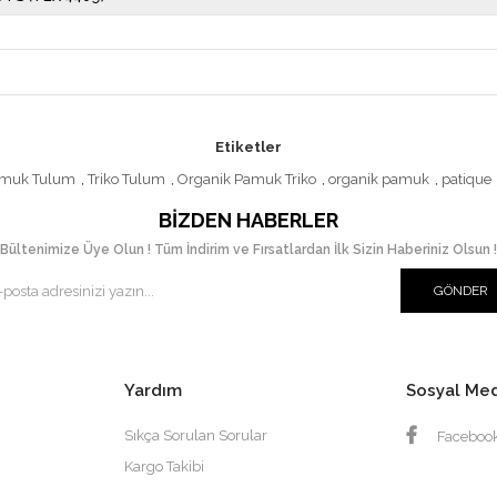
Etiketler
muk Tulum
,
Triko Tulum
,
Organik Pamuk Triko
,
organik pamuk
,
patique
BIZDEN HABERLER
Bültenimize Üye Olun ! Tüm İndirim ve Fırsatlardan İlk Sizin Haberiniz Olsun !
GÖNDER
Yardım
Sosyal Me
Sıkça Sorulan Sorular
Faceboo
Kargo Takibi