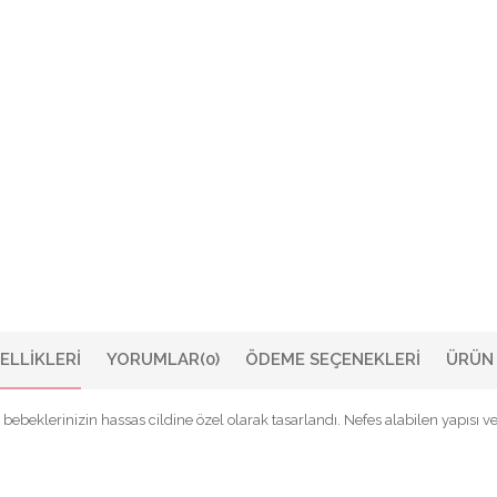
ELLIKLERI
YORUMLAR
(0)
ÖDEME SEÇENEKLERI
ÜRÜN 
 bebeklerinizin hassas cildine özel olarak tasarlandı. Nefes alabilen yapıs