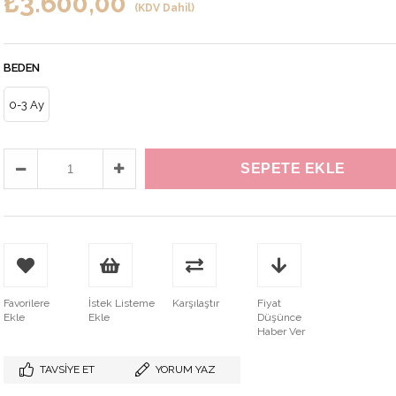
₺3.600,00
(KDV Dahil)
BEDEN
0-3 Ay
Favorilere
İstek Listeme
Karşılaştır
Fiyat
Ekle
Ekle
Düşünce
Haber Ver
TAVSIYE ET
YORUM YAZ