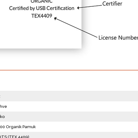
z
hve
iko
00 Organik Pamuk
TS (TEX 4409)