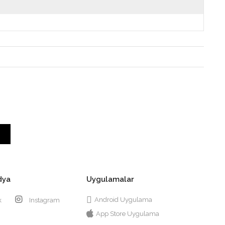
dya
Uygulamalar
Android Uygulama
k
Instagram
App Store Uygulama