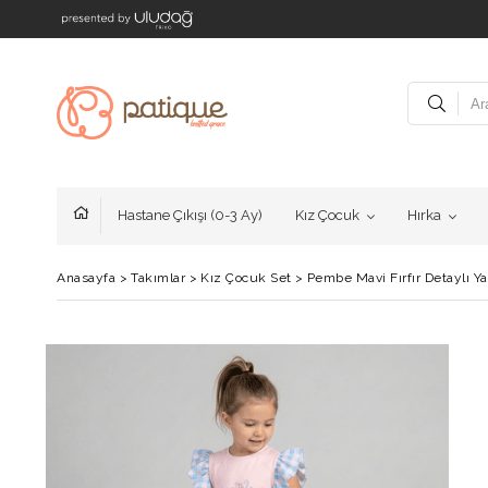
Hastane Çıkışı (0-3 Ay)
Kız Çocuk
Hırka
Anasayfa
>
Takımlar
>
Kız Çocuk Set
>
Pembe Mavi Fırfır Detaylı Y