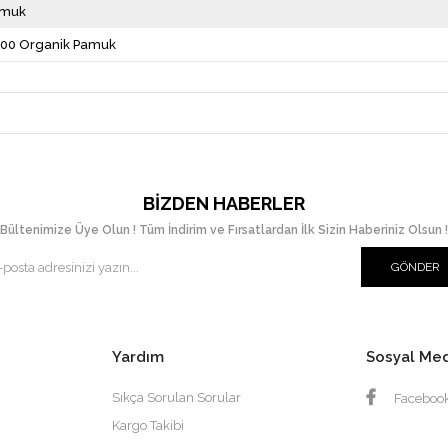
amuk
00 Organik Pamuk
BIZDEN HABERLER
Bültenimize Üye Olun ! Tüm İndirim ve Fırsatlardan İlk Sizin Haberiniz Olsun !
GÖNDER
Yardım
Sosyal Me
Sıkça Sorulan Sorular
Faceboo
Kargo Takibi