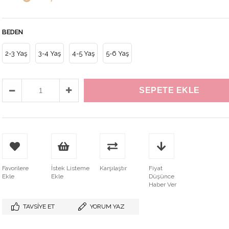
BEDEN
2-3 Yaş
3-4 Yaş
4-5 Yaş
5-6 Yaş
Favorilere
İstek Listeme
Karşılaştır
Fiyat
Ekle
Ekle
Düşünce
Haber Ver
TAVSIYE ET
YORUM YAZ