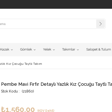
Kazak
Gömlek
Yelek
Takımlar
Salopet & Tulum
azlık Kız Çocuğu Taytlı Takım
Pembe Mavi Fırfır Detaylı Yazlık Kız Çocuğu Taytlı T
(21860)
₺1.560,00
(KDV Dahil)