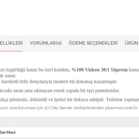
ELLIKLERI
YORUMLAR
(0)
ÖDEME SEÇENEKLERI
ÜRÜN 
eket özgürlüğü katan bu özel kombin,
%100 Viskon 30/1 Süprem
kumaş
ık sunar.
areketli fırfır detaylarıyla modern bir dokunuş kazanmıştır.
 vücudu saran ama sıkmayan esnek yapıda bir tayt pantolondur.
kça pürüzsüz, dökümlü ve ipeksi bir dokuya sahiptir. Terletme yapmaz
un süre koruması için 30°C’de, benzer renklerle tersten yıkanması önerilir.
z
be Mavi