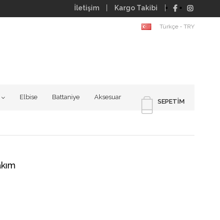
İletişim
Kargo Takibi
Türkçe - TRY
Elbise
Battaniye
Aksesuar
SEPETIM
akım