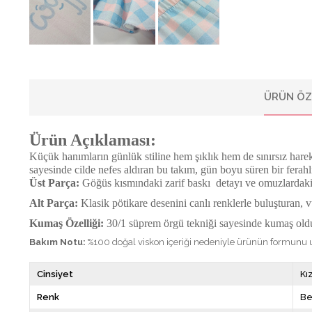
ÜRÜN ÖZ
Ürün Açıklaması:
Küçük hanımların günlük stiline hem şıklık hem de sınırsız har
sayesinde cilde nefes aldıran bu takım, gün boyu süren bir ferahl
Üst Parça:
Göğüs kısmındaki zarif baskı detayı ve omuzlardaki h
Alt Parça:
Klasik pötikare desenini canlı renklerle buluşturan,
Kumaş Özelliği:
30/1 süprem örgü tekniği sayesinde kumaş oldu
Bakım Notu:
%100 doğal viskon içeriği nedeniyle ürünün formunu uz
Cinsiyet
Kı
Renk
Be